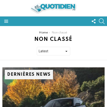
FOLL
S
US
Menu
You are here:
Home
Non classé
NON CLASSÉ
DERNIÈRES NEWS