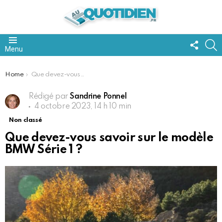
FOLL
S
Menu
US
You are here:
Home
Que devez-vous savoir sur le modèle BMW Série 1 ?
Rédigé par
Sandrine Ponnel
4 octobre 2023, 14 h 10 min
Non classé
Que devez-vous savoir sur le modèle
BMW Série 1 ?