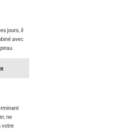
s jours, il
ombiné avec
e peau.
es
terminant
er, ne
s votre