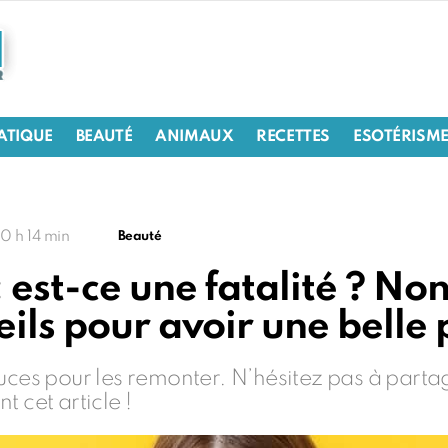
RATIQUE
BEAUTÉ
ANIMAUX
RECETTES
ESOTÉRISM
10 h 14 min
Beauté
 est-ce une fatalité ? No
ils pour avoir une belle 
tuces pour les remonter. N’hésitez pas à part
 cet article !