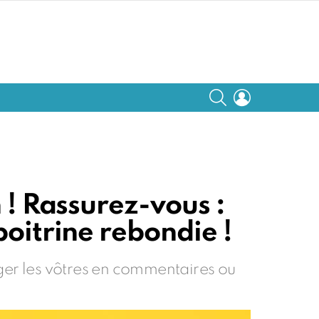
SEARCH
LOGIN
E
n ! Rassurez-vous :
poitrine rebondie !
ager les vôtres en commentaires ou