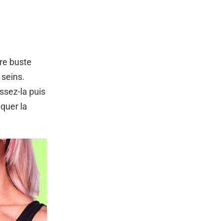
tre buste
 seins.
ssez-la puis
iquer la