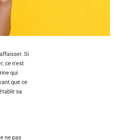
affaisser. Si
, ce n’est
rine qui
vant que ce
établir sa
de ne pas