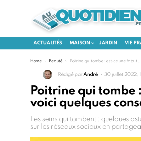
ACTUALITÉS
MAISON
JARDIN
VIE P
You are here:
Home
Beauté
Poitrine qui tombe : est-ce une fatalité ? Non ! Rassurez-vous : voici quelques conseils pour avoir une belle poitrine rebondie !
Rédigé par
André
30 juillet 2022, 
Poitrine qui tombe :
voici quelques conse
Les seins qui tombent : quelques as
sur les réseaux sociaux en partageant