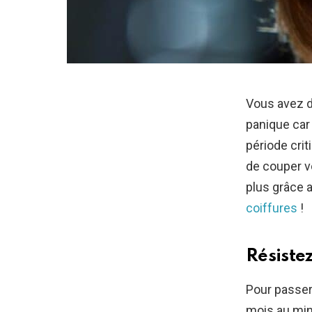
Vous avez d
panique car
période crit
de couper 
plus grâce 
coiffures
!
Résiste
Pour passer
mois au min