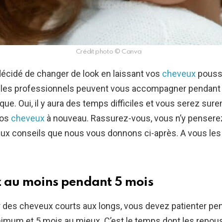
Crédit photo © Canva
écidé de changer de look en laissant vos
cheveux
pousse
 les professionnels peuvent vous accompagner pendant
ique. Oui, il y aura des temps difficiles et vous serez sur
vos
cheveux
à nouveau. Rassurez-vous, vous n’y pense
aux conseils que nous vous donnons ci-après. A vous les 
z au moins pendant 5 mois
 des cheveux courts aux longs, vous devez patienter pe
imum et 5 mois au mieux. C’est le temps dont les repou