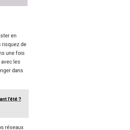
ester en
 risquez de
ns une fois
 avec les
longer dans
nt l’été ?
os réseaux