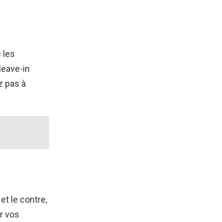
 les
leave-in
z pas à
et le contre,
er vos