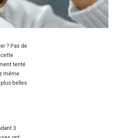
r ? Pas de
 cette
ement tenté
rez même
plus belles
ndant 3
sses ont