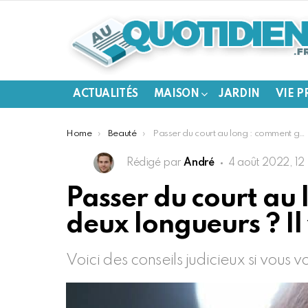
ACTUALITÉS
MAISON
JARDIN
VIE P
You are here:
Home
Beauté
Passer du court au long : comment gérer les coupes entre les deux longueurs ? Il y a des étapes délicates !
Rédigé par
André
4 août 2022, 12
Passer du court au 
deux longueurs ? Il 
Voici des conseils judicieux si vous