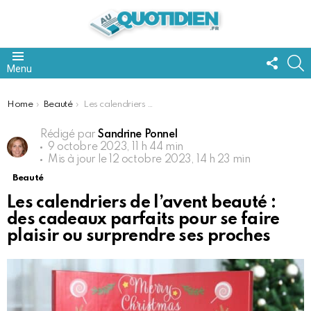
FOLL
S
Menu
US
You are here:
Home
Beauté
Les calendriers de l’avent beauté : des cadeaux parfaits pour se faire plaisir ou surprendre ses proches
Rédigé par
Sandrine Ponnel
9 octobre 2023, 11 h 44 min
Mis à jour le
12 octobre 2023, 14 h 23 min
Beauté
Les calendriers de l’avent beauté :
des cadeaux parfaits pour se faire
plaisir ou surprendre ses proches