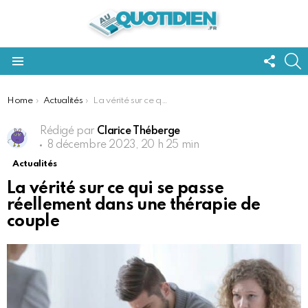
FOLL
S
US
Menu
You are here:
Home
Actualités
La vérité sur ce qui se passe réellement dans une thérapie de couple
Rédigé par
Clarice Théberge
8 décembre 2023, 20 h 25 min
Actualités
La vérité sur ce qui se passe
réellement dans une thérapie de
couple