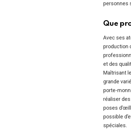
personnes s
Que pro
Avec ses ate
production d
professionn
et des qual
Maîtrisant l
grande varié
porte-monnai
réaliser de
poses d’œill
possible d’
spéciales.