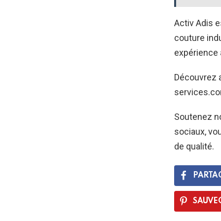
Activ Adis 
couture ind
expérience a
Découvrez av
services.co
Soutenez no
sociaux, vou
de qualité.
PARTA
SAUVE