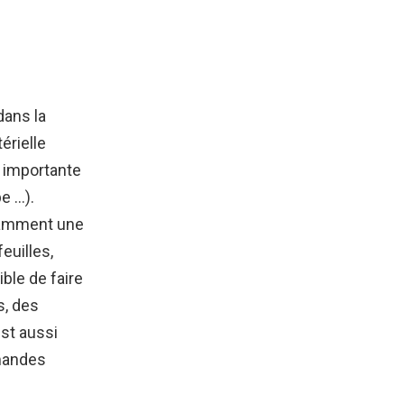
dans la
érielle
n importante
e …).
notamment une
euilles,
ble de faire
s, des
est aussi
mmandes