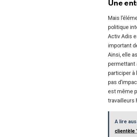
Une ent
Mais l’élém
politique in
Activ Adis e
important d
Ainsi, elle 
permettant à
participer à
pas d’impact
est même po
travailleurs
A lire aus
clientèle 