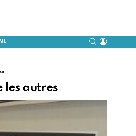
SEARCH
LOGIN
SME
se
 les autres