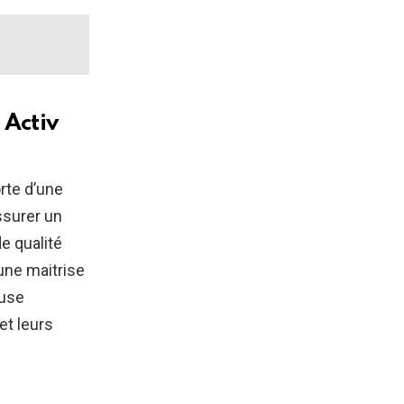
 Activ
rte d’une
assurer un
e qualité
’une maitrise
euse
et leurs