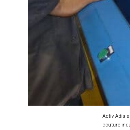
Activ Adis e
couture indu