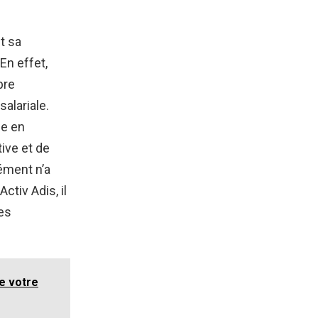
t sa
En effet,
bre
alariale.
le en
tive et de
lément n’a
ctiv Adis, il
des
e votre