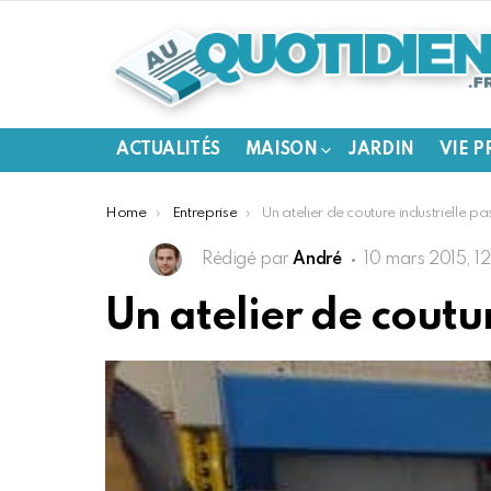
ACTUALITÉS
MAISON
JARDIN
VIE P
You are here:
Home
Entreprise
Un atelier de couture industrielle pas comme les autr
Rédigé par
André
10 mars 2015, 12
Un atelier de coutu