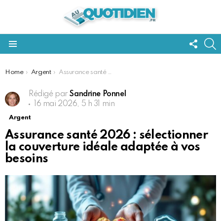
FOLL
S
US
Menu
You are here:
Home
Argent
Assurance santé 2026 : sélectionner la couverture idéale adaptée à vos besoins
Rédigé par
Sandrine Ponnel
16 mai 2026, 5 h 31 min
Argent
Assurance santé 2026 : sélectionner
la couverture idéale adaptée à vos
besoins