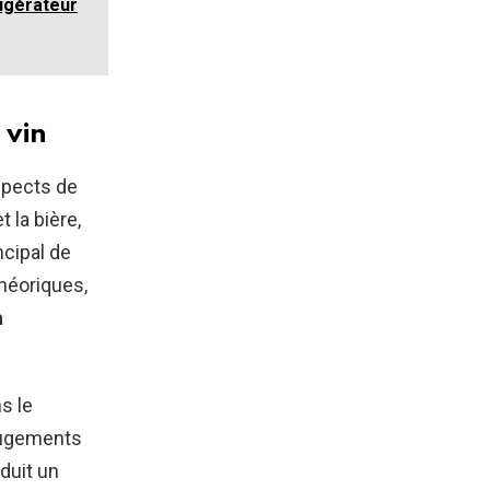
rigérateur
 vin
spects de
t la bière,
cipal de
héoriques,
a
s le
jugements
duit un