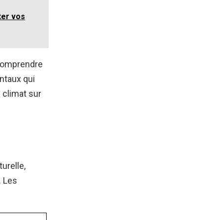
ter vos
 comprendre
ntaux qui
 climat sur
urelle,
. Les