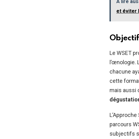
A lire aus
et éviter
Objecti
Le WSET pr
l’œnologie. 
chacune aya
cette forma
mais aussi 
dégustatio
L’Approche 
parcours WS
subjectifs s