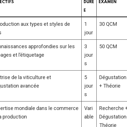
ECTIFS
DURÉ
EXAMEN
E
roduction aux types et styles de
1
30 QCM
s
jour
naissances approfondies sur les
3
50 QCM
ages et l’étiquetage
jour
s
trise de la viticulture et
5
Dégustation 
ustation avancée
jour
+ Théorie
s
ertise mondiale dans le commerce
Vari
Recherche 
la production
able
Dégustation
Théorie