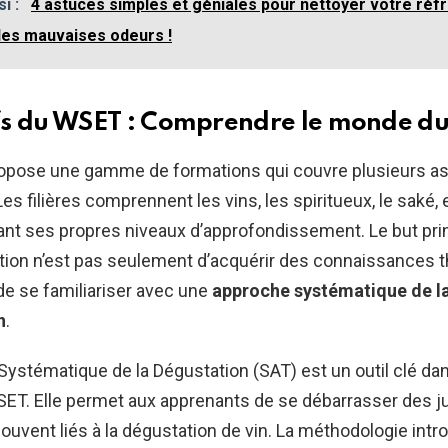
si :
4 astuces simples et géniales pour nettoyer votre réf
 les mauvaises odeurs !
fs du WSET : Comprendre le monde du
opose une gamme de formations qui couvre plusieurs a
Les filières comprennent les vins, les spiritueux, le saké, e
nt ses propres niveaux d’approfondissement. Le but prin
tion n’est pas seulement d’acquérir des connaissances t
de se familiariser avec une
approche systématique de l
n
.
Systématique de la Dégustation (SAT) est un outil clé dan
ET. Elle permet aux apprenants de se débarrasser des 
ouvent liés à la dégustation de vin. La méthodologie intro