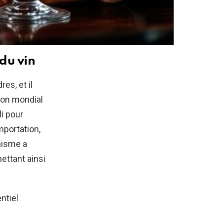
 du vin
es, et il
ion mondial
li pour
mportation,
anisme a
mettant ainsi
ntiel