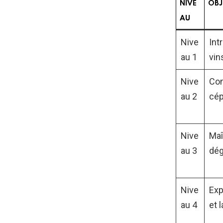
NIVE
OBJ
AU
Nive
Int
au 1
vin
Nive
Con
au 2
cép
Nive
Maî
au 3
dég
Nive
Exp
au 4
et 