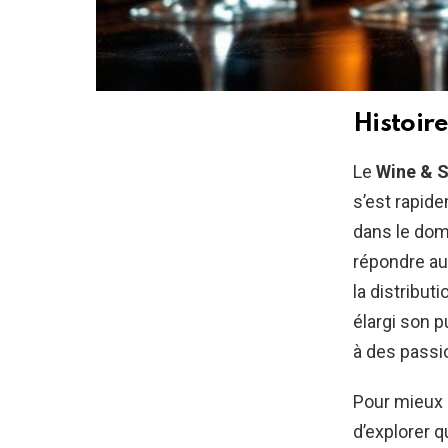
Histoire
Le
Wine & S
s’est rapid
dans le doma
répondre aux
la distribut
élargi son p
à des passi
Pour mieux 
d’explorer q