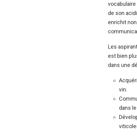
vocabulaire 
de son acid
enrichit non
communicati
Les aspiran
est bien pl
dans une d
Acquéri
vin.
Communi
dans le 
Dévelop
viticole