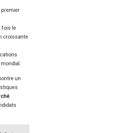
u premier
fois le
n croissante
ications
 mondial.
montre un
istiques
rché
ndidats