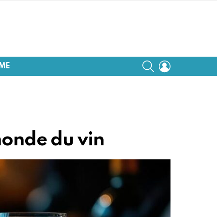
SEARCH
LOGIN
SME
 monde du vin