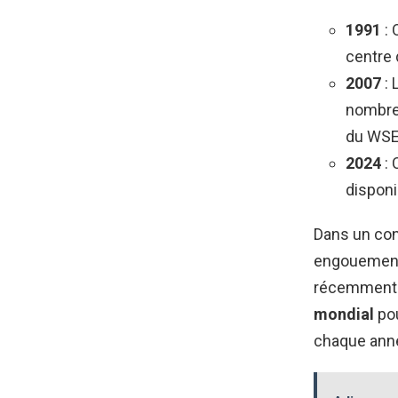
1991
: 
centre
2007
: 
nombre 
du WSE
2024
: 
disponi
Dans un con
engouement p
récemment m
mondial
pou
chaque ann