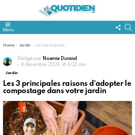
FOLL
S
Menu
US
You are here:
Home
Jardin
Les 3 principales raisons d’adopter le compostage dans votre jardin
Rédigé par
Noemie Durand
4 décembre 2023, 16 h 02 min
Jardin
Les 3 principales raisons d’adopter le
compostage dans votre jardin