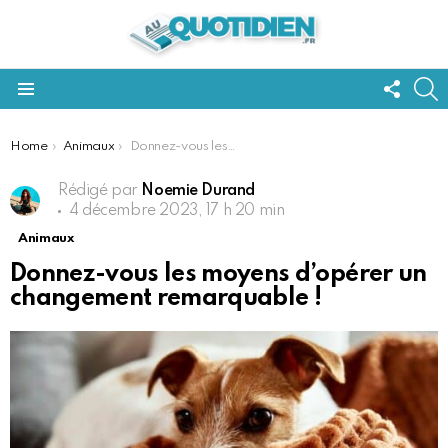
FOLL
S
US
Menu
You are here:
Home
Animaux
Donnez-vous les moyens d’opérer un changement remarquable !
Rédigé par
Noemie Durand
4 décembre 2023, 17 h 20 min
Animaux
Donnez-vous les moyens d’opérer un
changement remarquable !