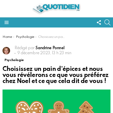
FOLL
S
US
Menu
You are here:
Home
Psychologie
Choisissez un pain d’épices et nous vous révélerons ce que vous préférez chez Noel et ce que cela dit de vous !
Rédigé par
Sandrine Ponnel
9 décembre 2023, 13 h 23 min
Psychologie
Choisissez un pain d’épices et nous
vous révélerons ce que vous préférez
chez Noel et ce que cela dit de vous !