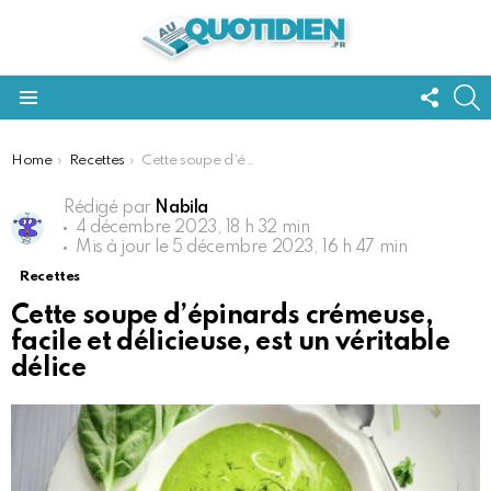
FOLL
S
US
Menu
You are here:
Home
Recettes
Cette soupe d’épinards crémeuse, facile et délicieuse, est un véritable délice
Rédigé par
Nabila
4 décembre 2023, 18 h 32 min
Mis à jour le
5 décembre 2023, 16 h 47 min
Recettes
Cette soupe d’épinards crémeuse,
facile et délicieuse, est un véritable
délice