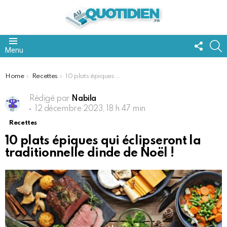
FOLL
S
Menu
US
You are here:
Home
Recettes
10 plats épiques qui éclipseront la traditionnelle dinde de Noël !
Rédigé par
Nabila
12 décembre 2023, 18 h 47 min
Recettes
10 plats épiques qui éclipseront la
traditionnelle dinde de Noël !