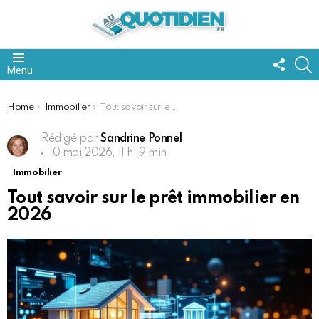
FOLL
S
Menu
US
You are here:
Home
Immobilier
Tout savoir sur le prêt immobilier en 2026
Rédigé par
Sandrine Ponnel
10 mai 2026, 11 h 19 min
Immobilier
Tout savoir sur le prêt immobilier en
2026