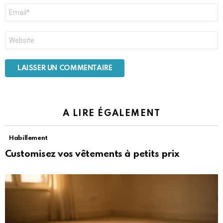
E-
mail
*
Site
web
A LIRE ÉGALEMENT
Habillement
Customisez vos vêtements à petits prix