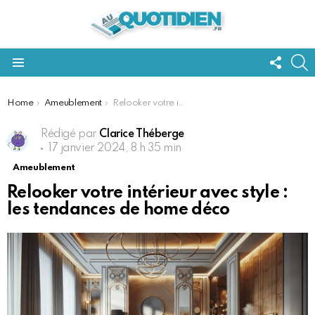
FOLL
S
US
Menu
You are here:
Home
Ameublement
Relooker votre intérieur avec style : les tendances de home déco
Rédigé par
Clarice Théberge
17 janvier 2024, 8 h 35 min
Ameublement
Relooker votre intérieur avec style :
les tendances de home déco