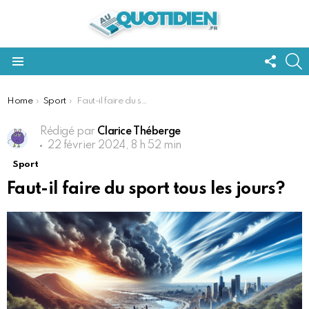
FOLL
S
US
Menu
You are here:
Home
Sport
Faut-il faire du sport tous les jours?
Rédigé par
Clarice Théberge
22 février 2024, 8 h 52 min
Sport
Faut-il faire du sport tous les jours?