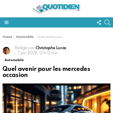
FOLL
S
US
Menu
You are here:
Home
Automobile
Quel avenir pour les mercedes occasion
Rédigé par
Christophe Lucas
7 juin 2026, 13 h 12 min
Automobile
Quel avenir pour les mercedes
occasion