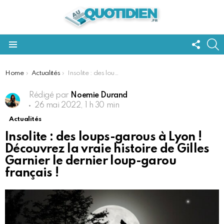
FOLL
S
US
Menu
You are here:
Home
Actualités
Insolite : des loups-garous à Lyon ! Découvrez la vraie histoire de Gilles Garnier le dernier loup-garou français !
Rédigé par
Noemie Durand
26 mai 2022, 1 h 30 min
Actualités
Insolite : des loups-garous à Lyon !
Découvrez la vraie histoire de Gilles
Garnier le dernier loup-garou
français !