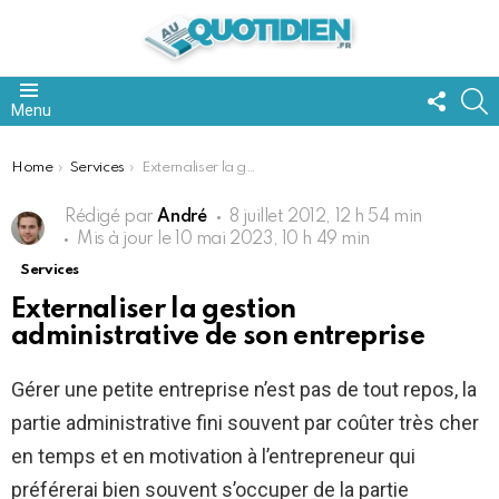
FOLL
S
Menu
US
You are here:
Home
Services
Externaliser la gestion administrative de son entreprise
Rédigé par
André
8 juillet 2012, 12 h 54 min
Mis à jour le
10 mai 2023, 10 h 49 min
Services
Externaliser la gestion
administrative de son entreprise
Gérer une petite entreprise n’est pas de tout repos, la
partie administrative fini souvent par coûter très cher
en temps et en motivation à l’entrepreneur qui
préférerai bien souvent s’occuper de la partie