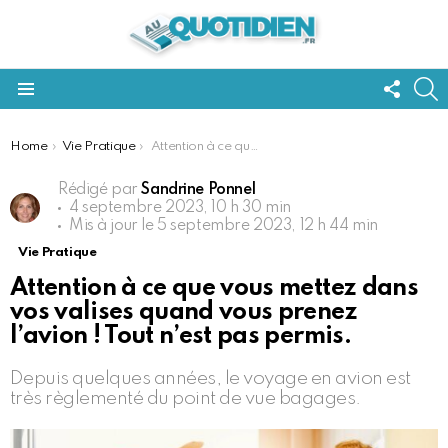
FOLL
S
US
Menu
You are here:
Home
Vie Pratique
Attention à ce que vous mettez dans vos valises quand vous prenez l’avion ! Tout n’est pas permis.
Rédigé par
Sandrine Ponnel
4 septembre 2023, 10 h 30 min
Mis à jour le
5 septembre 2023, 12 h 44 min
Vie Pratique
Attention à ce que vous mettez dans
vos valises quand vous prenez
l’avion ! Tout n’est pas permis.
Depuis quelques années, le voyage en avion est
très règlementé du point de vue bagages.